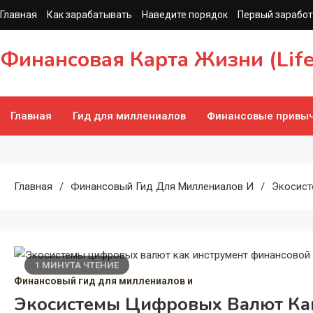
Перейти
Главная
Как зарабатывать
Наведите порядок
Первый заработ
к
содержимому
Финансовая Карта Жизни (Lif
Главная
Гид для миллениалов
Финансовые привы
Главная
Финансовый Гид Для Миллениалов И
Экосист
1 МИНУТА ЧТЕНИЕ
Финансовый гид для миллениалов и
Экосистемы Цифровых Валют Ка