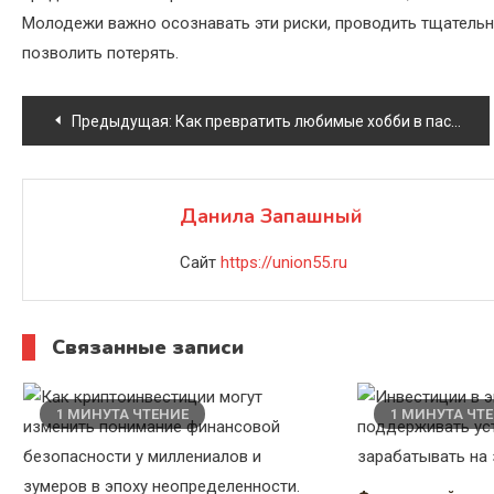
Молодежи важно осознавать эти риски, проводить тщательны
позволить потерять.
Навигация
Предыдущая:
Как превратить любимые хобби в пассивный доход и финансовую независимость для миллениалов и зумеров
по
записям
Данила Запашный
Сайт
https://union55.ru
Связанные записи
1 МИНУТА ЧТЕНИЕ
1 МИНУТА ЧТ