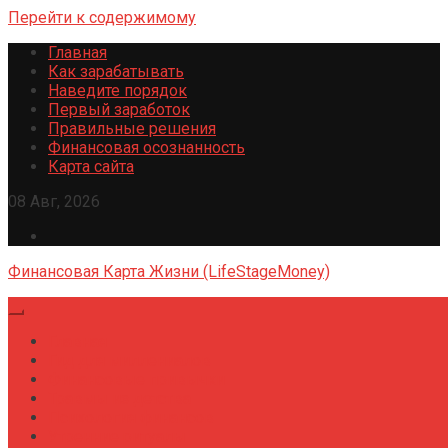
Перейти к содержимому
Главная
Как зарабатывать
Наведите порядок
Первый заработок
Правильные решения
Финансовая осознанность
Карта сайта
08 Авг, 2026
Финансовая Карта Жизни (LifeStageMoney)
Главная
Гид для миллениалов
Финансовые привычки
Травмы из детства
Психология финансов
Утренние ритуалы