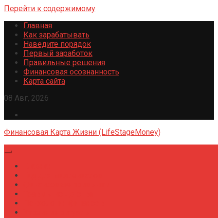
Перейти к содержимому
Главная
Как зарабатывать
Наведите порядок
Первый заработок
Правильные решения
Финансовая осознанность
Карта сайта
08 Авг, 2026
Финансовая Карта Жизни (LifeStageMoney)
Главная
Гид для миллениалов
Финансовые привычки
Травмы из детства
Психология финансов
Утренние ритуалы