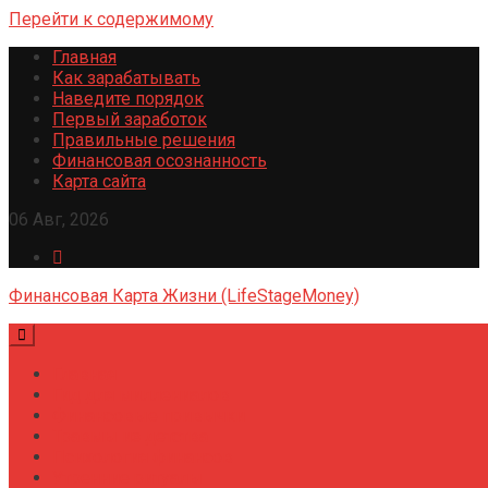
Перейти к содержимому
Главная
Как зарабатывать
Наведите порядок
Первый заработок
Правильные решения
Финансовая осознанность
Карта сайта
06 Авг, 2026
Финансовая Карта Жизни (LifeStageMoney)
Главная
Гид для миллениалов
Финансовые привычки
Травмы из детства
Психология финансов
Утренние ритуалы