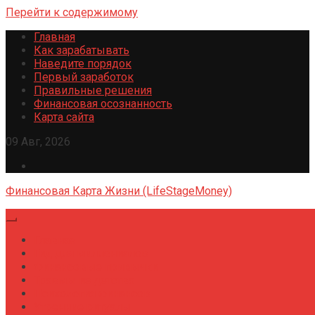
Перейти к содержимому
Главная
Как зарабатывать
Наведите порядок
Первый заработок
Правильные решения
Финансовая осознанность
Карта сайта
09 Авг, 2026
Финансовая Карта Жизни (LifeStageMoney)
Главная
Гид для миллениалов
Финансовые привычки
Травмы из детства
Психология финансов
Утренние ритуалы