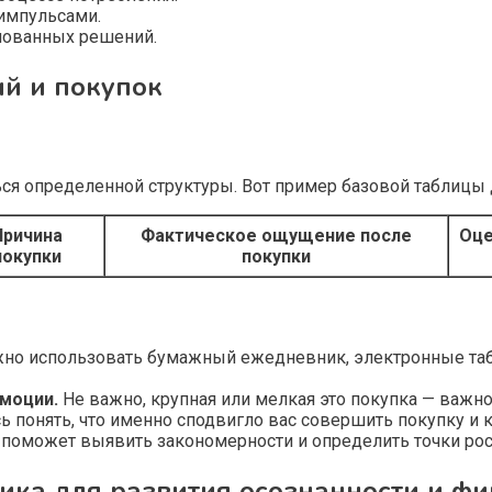
импульсами.
снованных решений.
ий и покупок
я определенной структуры. Вот пример базовой таблицы 
Причина
Фактическое ощущение после
Оце
покупки
покупки
о использовать бумажный ежедневник, электронные таб
эмоции.
Не важно, крупная или мелкая это покупка — важно
ь понять, что именно сподвигло вас совершить покупку и 
поможет выявить закономерности и определить точки рос
ика для развития осознанности и ф